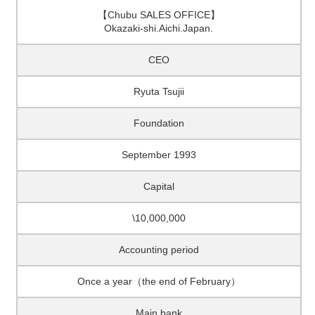
【Chubu SALES OFFICE】
Okazaki-shi.Aichi.Japan.
CEO
Ryuta Tsujii
Foundation
September 1993
Capital
\10,000,000
Accounting period
Once a year（the end of February）
Main bank