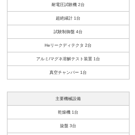
耐電圧試験機 2台
超絶縁計 1台
試験制御盤 4台
Heリークディテクタ 2台
アルミ/マグネ溶解テスト装置 1台
真空チャンバー 1台
主要機械設備
乾燥機 1台
旋盤 3台