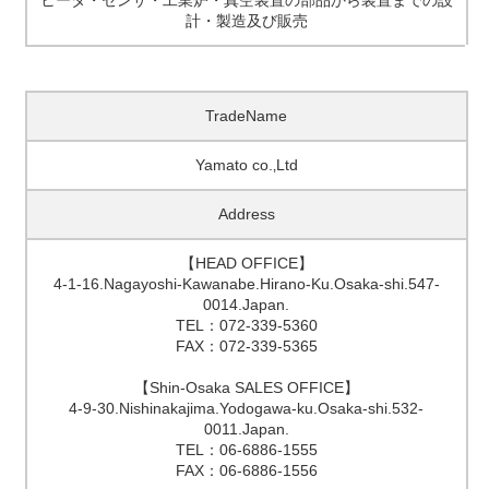
ヒータ・センサ・工業炉・真空装置の部品から装置までの設
計・製造及び販売
TradeName
Yamato co.‚Ltd
Address
【HEAD OFFICE】
4-1-16.Nagayoshi-Kawanabe.Hirano-Ku.Osaka-shi.547-
0014.Japan.
TEL：072-339-5360
FAX：072-339-5365
【Shin-Osaka SALES OFFICE】
4-9-30.Nishinakajima.Yodogawa-ku.Osaka-shi.532-
0011.Japan.
TEL：06-6886-1555
FAX：06-6886-1556