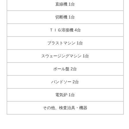
直線機 1台
切断機 1台
ＴＩＧ溶接機 4台
ブラストマシン 1台
スウェージングマシン 1台
ボール盤 2台
バンドソー 2台
電気炉 1台
その他、検査治具・機器